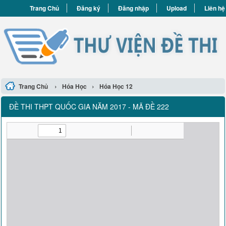
Trang Chủ
Đăng ký
Đăng nhập
Upload
Liên hệ
›
›
Trang Chủ
Hóa Học
Hóa Học 12
ĐỀ THI THPT QUỐC GIA NĂM 2017 - MÃ ĐỀ 222