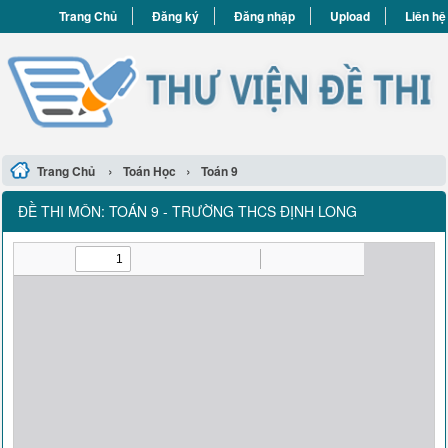
Trang Chủ
Đăng ký
Đăng nhập
Upload
Liên hệ
›
›
Trang Chủ
Toán Học
Toán 9
ĐỀ THI MÔN: TOÁN 9 - TRƯỜNG THCS ĐỊNH LONG