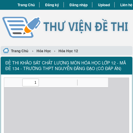
Trang Chủ
Đăng ký
Đăng nhập
Upload
Liên hệ
›
›
Trang Chủ
Hóa Học
Hóa Học 12
ĐỀ THI KHẢO SÁT CHẤT LƯỢNG MÔN HÓA HỌC LỚP 12 - MÃ
ĐỀ 134 - TRƯỜNG THPT NGUYỄN ĐĂNG ĐẠO (CÓ ĐÁP ÁN)