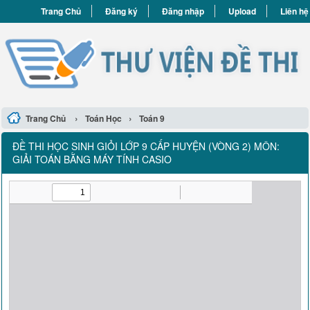
Trang Chủ
Đăng ký
Đăng nhập
Upload
Liên hệ
›
›
Trang Chủ
Toán Học
Toán 9
ĐỀ THI HỌC SINH GIỎI LỚP 9 CẤP HUYỆN (VÒNG 2) MÔN:
GIẢI TOÁN BẰNG MÁY TÍNH CASIO