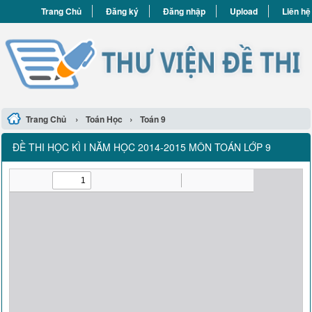
Trang Chủ
Đăng ký
Đăng nhập
Upload
Liên hệ
›
›
Trang Chủ
Toán Học
Toán 9
ĐỀ THI HỌC KÌ I NĂM HỌC 2014-2015 MÔN TOÁN LỚP 9