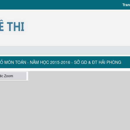
Tran
Ố MÔN TOÁN - NĂM HỌC 2015-2016 - SỞ GD & ĐT HẢI PHÒNG