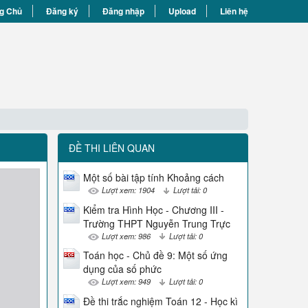
g Chủ
Đăng ký
Đăng nhập
Upload
Liên hệ
ĐỀ THI LIÊN QUAN
Một số bài tập tính Khoảng cách
Lượt xem: 1904
Lượt tải: 0
Kiểm tra Hình Học - Chương III -
Trường THPT Nguyễn Trung Trực
Lượt xem: 986
Lượt tải: 0
Toán học - Chủ đề 9: Một số ứng
dụng của số phức
Lượt xem: 949
Lượt tải: 0
Đề thi trắc nghiệm Toán 12 - Học kì