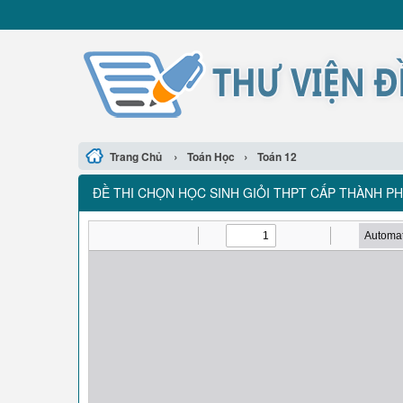
›
›
Trang Chủ
Toán Học
Toán 12
ĐỀ THI CHỌN HỌC SINH GIỎI THPT CẤP THÀNH PH