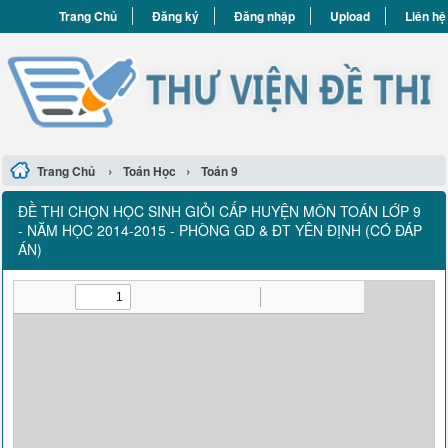
Trang Chủ
Đăng ký
Đăng nhập
Upload
Liên hệ
›
›
Trang Chủ
Toán Học
Toán 9
ĐỀ THI CHỌN HỌC SINH GIỎI CẤP HUYỆN MÔN TOÁN LỚP 9
- NĂM HỌC 2014-2015 - PHÒNG GD & ĐT YÊN ĐỊNH (CÓ ĐÁP
ÁN)