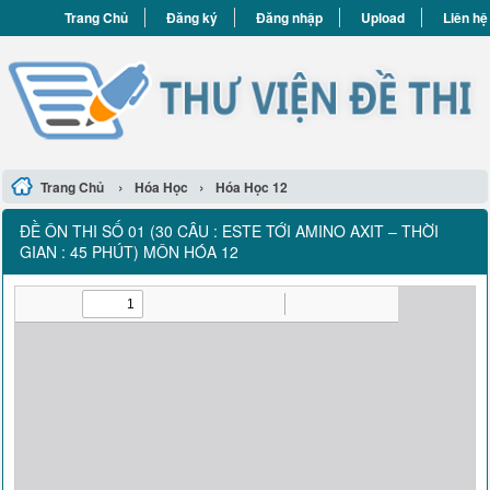
Trang Chủ
Đăng ký
Đăng nhập
Upload
Liên hệ
›
›
Trang Chủ
Hóa Học
Hóa Học 12
ĐỀ ÔN THI SỐ 01 (30 CÂU : ESTE TỚI AMINO AXIT – THỜI
GIAN : 45 PHÚT) MÔN HÓA 12