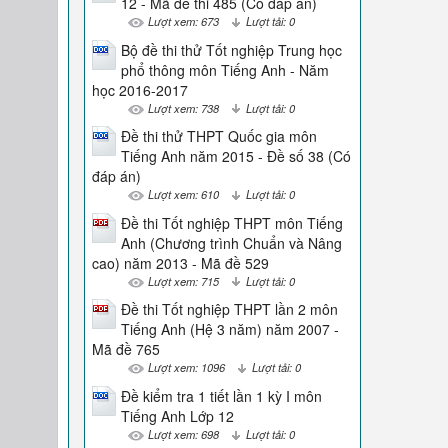
12 - Mã đề thi 485 (Có đáp án)
Lượt xem: 673
Lượt tải: 0
Bộ đề thi thử Tốt nghiệp Trung học
phổ thông môn Tiếng Anh - Năm
học 2016-2017
Lượt xem: 738
Lượt tải: 0
Đề thi thử THPT Quốc gia môn
Tiếng Anh năm 2015 - Đề số 38 (Có
đáp án)
Lượt xem: 610
Lượt tải: 0
Đề thi Tốt nghiệp THPT môn Tiếng
Anh (Chương trình Chuẩn và Nâng
cao) năm 2013 - Mã đề 529
Lượt xem: 715
Lượt tải: 0
Đề thi Tốt nghiệp THPT lần 2 môn
Tiếng Anh (Hệ 3 năm) năm 2007 -
Mã đề 765
Lượt xem: 1096
Lượt tải: 0
Đề kiểm tra 1 tiết lần 1 kỳ I môn
Tiếng Anh Lớp 12
Lượt xem: 698
Lượt tải: 0