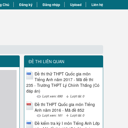
g Chủ
Đăng ký
Đăng nhập
Upload
Liên hệ
ĐỀ THI LIÊN QUAN
Đề thi thử THPT Quốc gia môn
Tiếng Anh năm 2017 - Mã đề thi
235 - Trường THPT Lý Chính Thắng (Có
đáp án)
Lượt xem: 690
Lượt tải: 0
Đề thi THPT Quốc gia môn Tiếng
Anh năm 2016 - Mã đề 852
Lượt xem: 161
Lượt tải: 0
Đề kiểm tra kỳ I môn Tiếng Anh Lớp