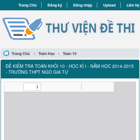
Trang Chủ
Đăng ký
Đăng nhập
Upload
Liên hệ
›
›
Trang Chủ
Toán Học
Toán 10
ĐỀ KIỂM TRA TOÁN KHỐI 10 - HỌC KÌ I - NĂM HỌC 2014-2015
- TRƯỜNG THPT NGÔ GIA TỰ