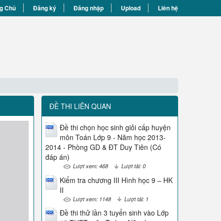
g Chủ
Đăng ký
Đăng nhập
Upload
Liên hệ
ĐỀ THI LIÊN QUAN
Đề thi chọn học sinh giỏi cấp huyện
môn Toán Lớp 9 - Năm học 2013-
2014 - Phòng GD & ĐT Duy Tiên (Có
đáp án)
Lượt xem: 468
Lượt tải: 0
Kiểm tra chương III Hình học 9 – HK
II
Lượt xem: 1148
Lượt tải: 1
Đề thi thử lần 3 tuyển sinh vào Lớp