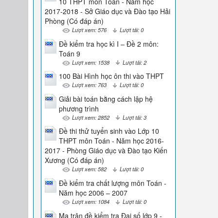
10 THPT môn Toán - Năm học
2017-2018 - Sở Giáo dục và Đào tạo Hải
Phòng (Có đáp án)
Lượt xem: 576
Lượt tải: 0
Đề kiểm tra học kì I – Đề 2 môn:
Toán 9
Lượt xem: 1538
Lượt tải: 2
100 Bài Hình học ôn thi vào THPT
Lượt xem: 763
Lượt tải: 0
Giải bài toán bằng cách lập hệ
phương trình
Lượt xem: 2852
Lượt tải: 3
Đề thi thử tuyển sinh vào Lớp 10
THPT môn Toán - Năm học 2016-
2017 - Phòng Giáo dục và Đào tạo Kiến
Xương (Có đáp án)
Lượt xem: 582
Lượt tải: 0
Đề kiểm tra chất lượng môn Toán -
Năm học 2006 – 2007
Lượt xem: 1084
Lượt tải: 0
Ma trận đề kiểm tra Đại số lớp 9 -