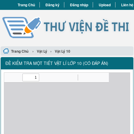
Trang Chủ
Đăng ký
Đăng nhập
Upload
Liên hệ
›
›
Trang Chủ
Vật Lý
Vật Lý 10
ĐỀ KIỂM TRA MỘT TIẾT VẬT LÍ LỚP 10 (CÓ ĐÁP ÁN)