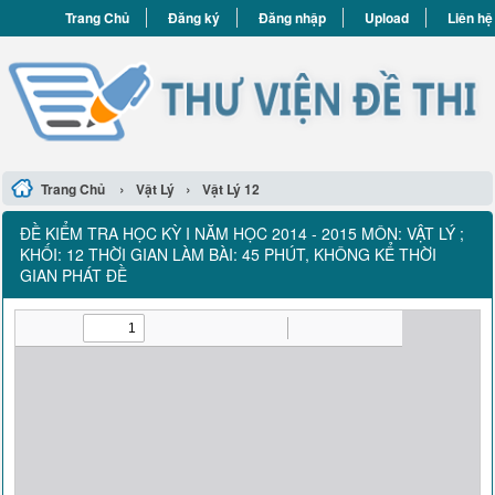
Trang Chủ
Đăng ký
Đăng nhập
Upload
Liên hệ
›
›
Trang Chủ
Vật Lý
Vật Lý 12
ĐỀ KIỂM TRA HỌC KỲ I NĂM HỌC 2014 - 2015 MÔN: VẬT LÝ ;
KHỐI: 12 THỜI GIAN LÀM BÀI: 45 PHÚT, KHÔNG KỂ THỜI
GIAN PHÁT ĐỀ