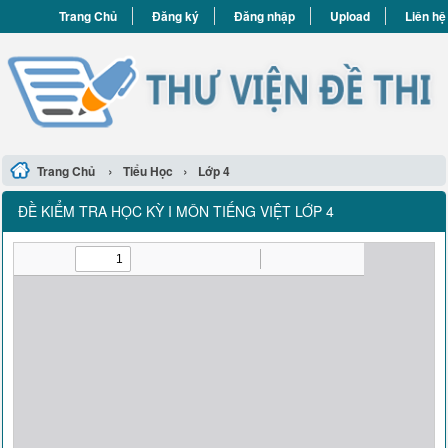
Trang Chủ
Đăng ký
Đăng nhập
Upload
Liên hệ
›
›
Trang Chủ
Tiểu Học
Lớp 4
ĐỀ KIỂM TRA HỌC KỲ I MÔN TIẾNG VIỆT LỚP 4