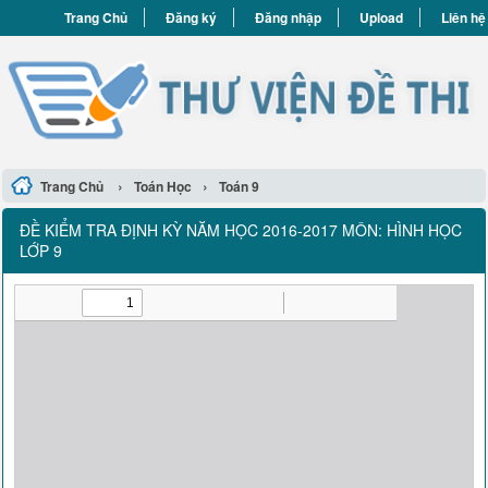
Trang Chủ
Đăng ký
Đăng nhập
Upload
Liên hệ
›
›
Trang Chủ
Toán Học
Toán 9
ĐỀ KIỂM TRA ĐỊNH KỲ NĂM HỌC 2016-2017 MÔN: HÌNH HỌC
LỚP 9