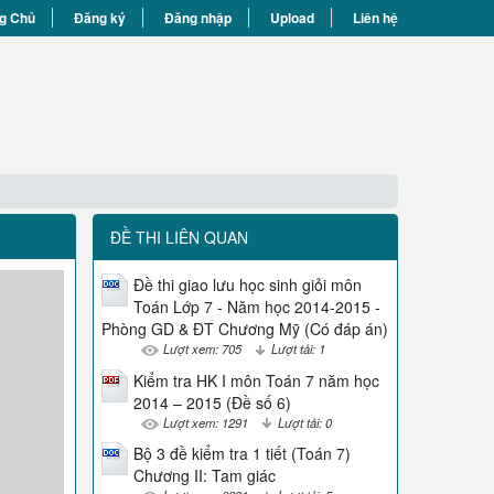
g Chủ
Đăng ký
Đăng nhập
Upload
Liên hệ
ĐỀ THI LIÊN QUAN
Đề thi giao lưu học sinh giỏi môn
Toán Lớp 7 - Năm học 2014-2015 -
Phòng GD & ĐT Chương Mỹ (Có đáp án)
Lượt xem: 705
Lượt tải: 1
Kiểm tra HK I môn Toán 7 năm học
2014 – 2015 (Đề số 6)
Lượt xem: 1291
Lượt tải: 0
Bộ 3 đề kiểm tra 1 tiết (Toán 7)
Chương II: Tam giác