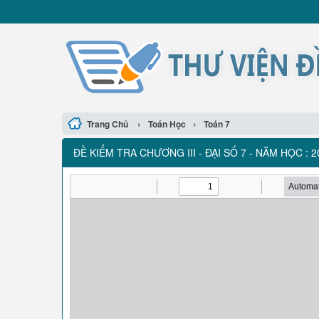
›
›
Trang Chủ
Toán Học
Toán 7
ĐỀ KIỂM TRA CHƯƠNG III - ĐẠI SỐ 7 - NĂM HỌC : 2