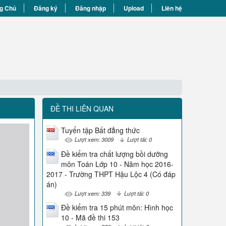
g Chủ
Đăng ký
Đăng nhập
Upload
Liên hệ
ĐỀ THI LIÊN QUAN
Tuyển tập Bất đẳng thức
Lượt xem: 3009
Lượt tải: 0
Đề kiểm tra chất lượng bồi dưỡng
môn Toán Lớp 10 - Năm học 2016-
2017 - Trường THPT Hậu Lộc 4 (Có đáp
án)
Lượt xem: 339
Lượt tải: 0
Đề kiểm tra 15 phút môn: Hình học
10 - Mã đề thi 153