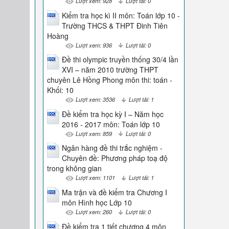
Lượt xem: 928
Lượt tải: 0
Kiểm tra học kì II môn: Toán lớp 10 -
Trường THCS & THPT Đinh Tiên
Hoàng
Lượt xem: 936
Lượt tải: 0
Đề thi olympic truyền thống 30/4 lần
XVI – năm 2010 trường THPT
chuyên Lê Hồng Phong môn thi: toán -
Khối: 10
Lượt xem: 3536
Lượt tải: 1
Đề kiểm tra học kỳ I – Năm học
2016 - 2017 môn: Toán lớp 10
Lượt xem: 859
Lượt tải: 0
Ngân hàng đề thi trắc nghiệm -
Chuyên đề: Phương pháp toạ độ
trong không gian
Lượt xem: 1101
Lượt tải: 1
Ma trận và đề kiểm tra Chương I
môn Hình học Lớp 10
Lượt xem: 260
Lượt tải: 0
Đề kiểm tra 1 tiết chương 4 môn