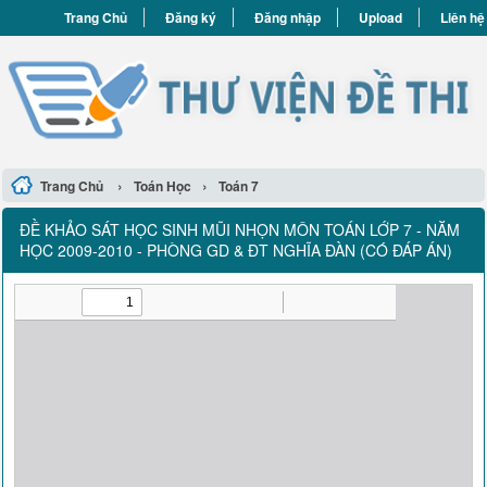
Trang Chủ
Đăng ký
Đăng nhập
Upload
Liên hệ
›
›
Trang Chủ
Toán Học
Toán 7
ĐỀ KHẢO SÁT HỌC SINH MŨI NHỌN MÔN TOÁN LỚP 7 - NĂM
HỌC 2009-2010 - PHÒNG GD & ĐT NGHĨA ĐÀN (CÓ ĐÁP ÁN)