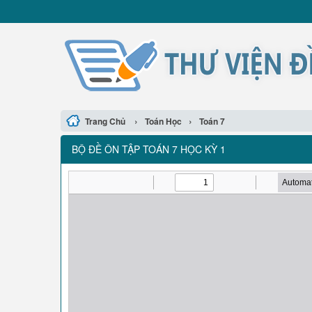
›
›
Trang Chủ
Toán Học
Toán 7
BỘ ĐỀ ÔN TẬP TOÁN 7 HỌC KỲ 1