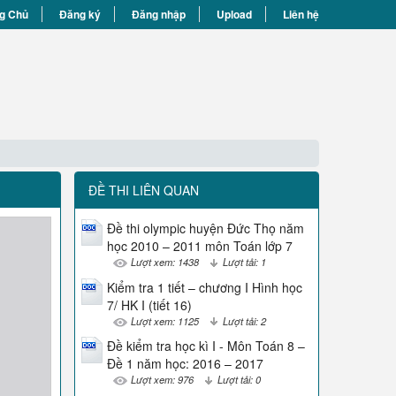
g Chủ
Đăng ký
Đăng nhập
Upload
Liên hệ
ĐỀ THI LIÊN QUAN
Đề thi olympic huyện Đức Thọ năm
học 2010 – 2011 môn Toán lớp 7
Lượt xem: 1438
Lượt tải: 1
Kiểm tra 1 tiết – chương I Hình học
7/ HK I (tiết 16)
Lượt xem: 1125
Lượt tải: 2
Đề kiểm tra học kì I - Môn Toán 8 –
Đề 1 năm học: 2016 – 2017
Lượt xem: 976
Lượt tải: 0