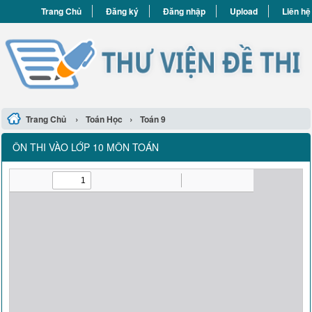
Trang Chủ
Đăng ký
Đăng nhập
Upload
Liên hệ
›
›
Trang Chủ
Toán Học
Toán 9
ÔN THI VÀO LỚP 10 MÔN TOÁN