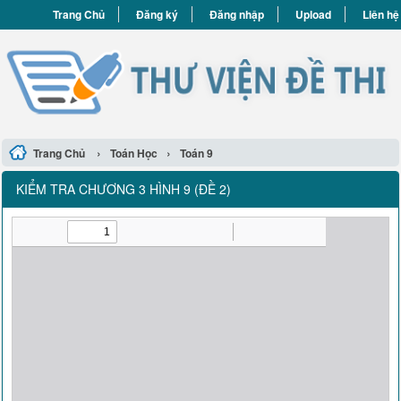
Trang Chủ
Đăng ký
Đăng nhập
Upload
Liên hệ
›
›
Trang Chủ
Toán Học
Toán 9
KIỂM TRA CHƯƠNG 3 HÌNH 9 (ĐỀ 2)