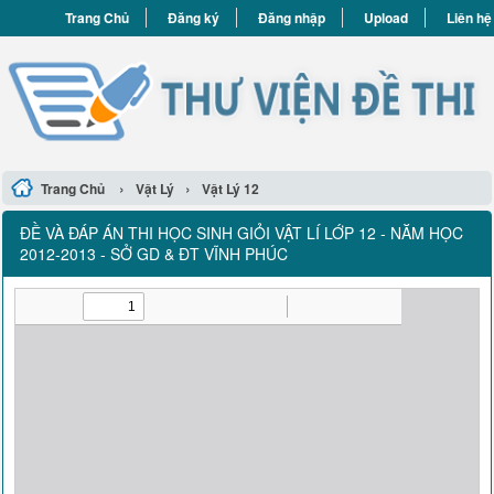
Trang Chủ
Đăng ký
Đăng nhập
Upload
Liên hệ
›
›
Trang Chủ
Vật Lý
Vật Lý 12
ĐỀ VÀ ĐÁP ÁN THI HỌC SINH GIỎI VẬT LÍ LỚP 12 - NĂM HỌC
2012-2013 - SỞ GD & ĐT VĨNH PHÚC