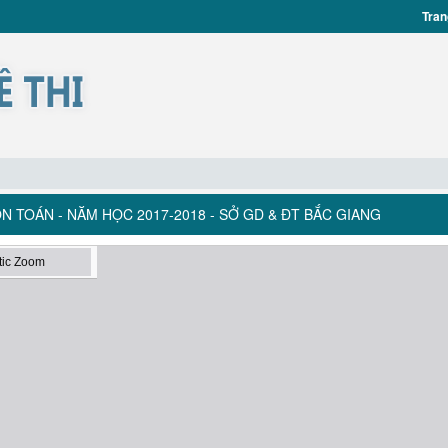
Tran
N TOÁN - NĂM HỌC 2017-2018 - SỞ GD & ĐT BẮC GIANG