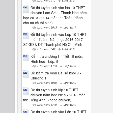
Lượt xem: 510
Lượt tải: 0
Đề thi tuyển sinh vào lớp 10 THPT
chuyên Lam Sơn - Thanh Hóa năm
học 2013 - 2014 môn thi: Toán (dành
cho tất cả thí sinh)
Lượt xem: 2043
Lượt tải: 1
Đề thi tuyển sinh vào Lớp 10 THPT
môn Toán - Năm học 2016-2017 -
Sở GD & ĐT Thành phố Hồ Chí Minh
Lượt xem: 642
Lượt tải: 0
Kiểm tra chương I – Tiết 19 môn:
Hình học - Lớp: 9
Lượt xem: 1793
Lượt tải: 5
Đề kiểm tra môn Đại số khối 9 -
Chương 1
Lượt xem: 1050
Lượt tải: 0
Đề thi tuyển sinh lớp 10 THPT
chuyên năm học 2015 - 2016 môn
thi: Tiếng Anh (không chuyên)
Lượt xem: 1770
Lượt tải: 0
Đề thi tuyển sinh vào Lớp 10 THPT