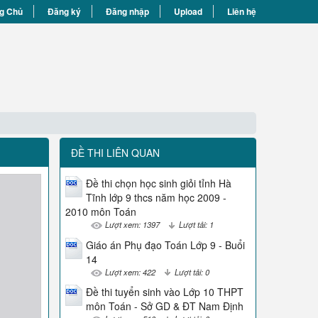
g Chủ
Đăng ký
Đăng nhập
Upload
Liên hệ
ĐỀ THI LIÊN QUAN
Đề thi chọn học sinh giỏi tỉnh Hà
Tĩnh lớp 9 thcs năm học 2009 -
2010 môn Toán
Lượt xem: 1397
Lượt tải: 1
Giáo án Phụ đạo Toán Lớp 9 - Buổi
14
Lượt xem: 422
Lượt tải: 0
Đề thi tuyển sinh vào Lớp 10 THPT
môn Toán - Sở GD & ĐT Nam Định