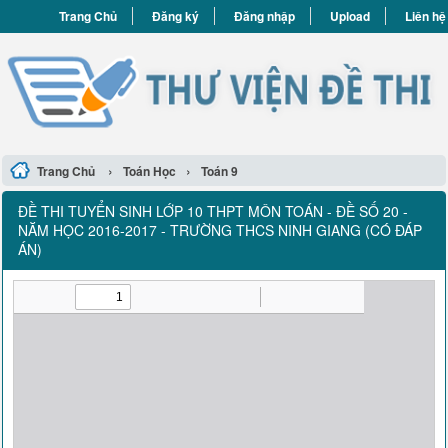
Trang Chủ
Đăng ký
Đăng nhập
Upload
Liên hệ
›
›
Trang Chủ
Toán Học
Toán 9
ĐỀ THI TUYỂN SINH LỚP 10 THPT MÔN TOÁN - ĐỀ SỐ 20 -
NĂM HỌC 2016-2017 - TRƯỜNG THCS NINH GIANG (CÓ ĐÁP
ÁN)