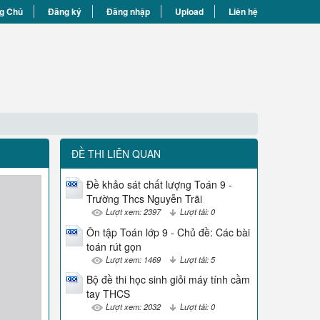
g Chủ
Đăng ký
Đăng nhập
Upload
Liên hệ
ĐỀ THI LIÊN QUAN
Đề khảo sát chất lượng Toán 9 -
Trường Thcs Nguyễn Trãi
Lượt xem: 2397
Lượt tải: 0
Ôn tập Toán lớp 9 - Chủ đề: Các bài
toán rút gọn
Lượt xem: 1469
Lượt tải: 5
Bộ đề thi học sinh giỏi máy tính cầm
tay THCS
Lượt xem: 2032
Lượt tải: 0