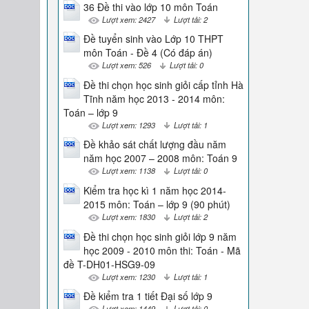
36 Đề thi vào lớp 10 môn Toán
Lượt xem: 2427
Lượt tải: 2
Đề tuyển sinh vào Lớp 10 THPT
môn Toán - Đề 4 (Có đáp án)
Lượt xem: 526
Lượt tải: 0
Đề thi chọn học sinh giỏi cấp tỉnh Hà
Tĩnh năm học 2013 - 2014 môn:
Toán – lớp 9
Lượt xem: 1293
Lượt tải: 1
Đề khảo sát chất lượng đầu năm
năm học 2007 – 2008 môn: Toán 9
Lượt xem: 1138
Lượt tải: 0
Kiểm tra học kì 1 năm học 2014-
2015 môn: Toán – lớp 9 (90 phút)
Lượt xem: 1830
Lượt tải: 2
Đề thi chọn học sinh giỏi lớp 9 năm
học 2009 - 2010 môn thi: Toán - Mã
đề T-DH01-HSG9-09
Lượt xem: 1230
Lượt tải: 1
Đề kiểm tra 1 tiết Đại số lớp 9
Lượt xem: 1449
Lượt tải: 0