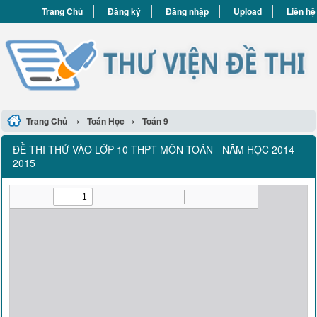
Trang Chủ
Đăng ký
Đăng nhập
Upload
Liên hệ
›
›
Trang Chủ
Toán Học
Toán 9
ĐỀ THI THỬ VÀO LỚP 10 THPT MÔN TOÁN - NĂM HỌC 2014-
2015