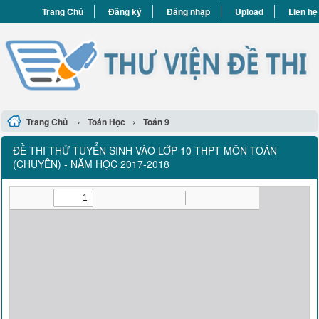
Trang Chủ
Đăng ký
Đăng nhập
Upload
Liên hệ
›
›
Trang Chủ
Toán Học
Toán 9
ĐỀ THI THỬ TUYỂN SINH VÀO LỚP 10 THPT MÔN TOÁN
(CHUYÊN) - NĂM HỌC 2017-2018