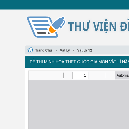
›
›
Trang Chủ
Vật Lý
Vật Lý 12
ĐỀ THI MINH HỌA THPT QUỐC GIA MÔN VẬT LÍ NĂ