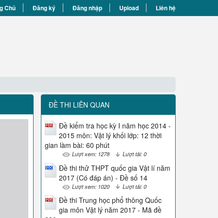
g Chủ
Đăng ký
Đăng nhập
Upload
Liên hệ
ĐỀ THI LIÊN QUAN
Đề kiểm tra học kỳ I năm học 2014 -
2015 môn: Vật lý khối lớp: 12 thời
gian làm bài: 60 phút
Lượt xem: 1278
Lượt tải: 0
Đề thi thử THPT quốc gia Vật lí năm
2017 (Có đáp án) - Đề số 14
Lượt xem: 1020
Lượt tải: 0
Đề thi Trung học phổ thông Quốc
gia môn Vật lý năm 2017 - Mã đề