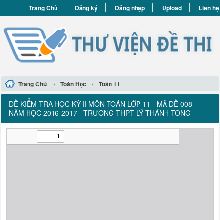
Trang Chủ
Đăng ký
Đăng nhập
Upload
Liên hệ
›
›
Trang Chủ
Toán Học
Toán 11
ĐỀ KIỂM TRA HỌC KỲ II MÔN TOÁN LỚP 11 - MÃ ĐỀ 008 -
NĂM HỌC 2016-2017 - TRƯỜNG THPT LÝ THÁNH TÔNG