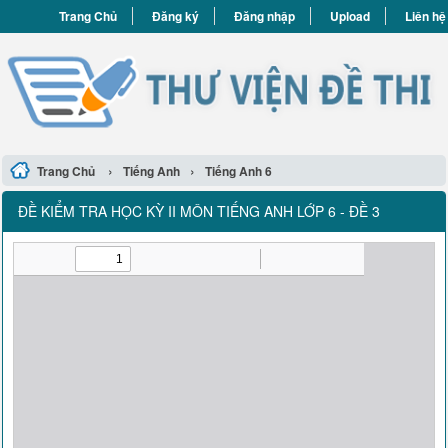
Trang Chủ
Đăng ký
Đăng nhập
Upload
Liên hệ
›
›
Trang Chủ
Tiếng Anh
Tiếng Anh 6
ĐỀ KIỂM TRA HỌC KỲ II MÔN TIẾNG ANH LỚP 6 - ĐỀ 3