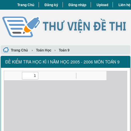
Trang Chủ
Đăng ký
Đăng nhập
Upload
Liên hệ
›
›
Trang Chủ
Toán Học
Toán 9
ĐỀ KIỂM TRA HỌC KÌ I NĂM HỌC 2005 - 2006 MÔN TOÁN 9