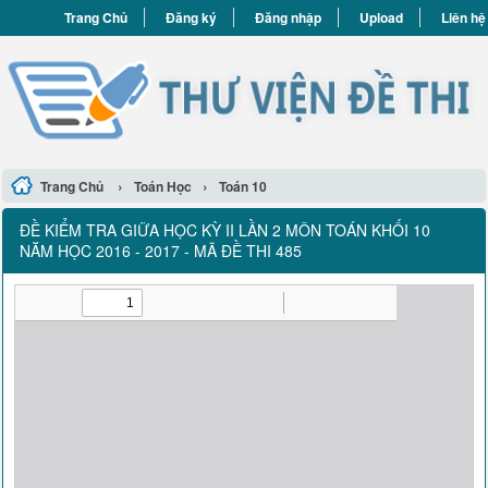
Trang Chủ
Đăng ký
Đăng nhập
Upload
Liên hệ
›
›
Trang Chủ
Toán Học
Toán 10
ĐỀ KIỂM TRA GIỮA HỌC KỲ II LẦN 2 MÔN TOÁN KHỐI 10
NĂM HỌC 2016 - 2017 - MÃ ĐỀ THI 485