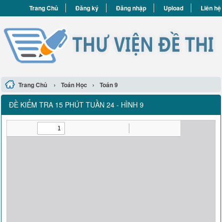
Trang Chủ
Đăng ký
Đăng nhập
Upload
Liên hệ
›
›
Trang Chủ
Toán Học
Toán 9
ĐỀ KIỂM TRA 15 PHÚT TUẦN 24 - HÌNH 9