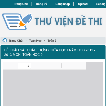
Trang Chủ
Đăng ký
Đăng nhập
Upload
Liên hệ
›
›
Trang Chủ
Toán Học
Toán 9
ĐỀ KHẢO SÁT CHẤT LƯỢNG GIỮA HỌC I NĂM HỌC 2012 -
2013 MÔN: TOÁN HỌC 9