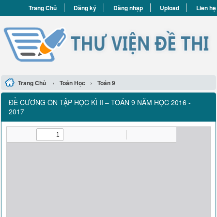
Trang Chủ
Đăng ký
Đăng nhập
Upload
Liên hệ
›
›
Trang Chủ
Toán Học
Toán 9
ĐỀ CƯƠNG ÔN TẬP HỌC KÌ II – TOÁN 9 NĂM HỌC 2016 -
2017