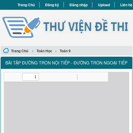
Trang Chủ
Đăng ký
Đăng nhập
Upload
Liên hệ
›
›
Trang Chủ
Toán Học
Toán 9
BÀI TẬP ĐƯỜNG TRÒN NỘI TIẾP - ĐƯỜNG TRÒN NGOẠI TIẾP