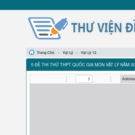
›
›
Trang Chủ
Vật Lý
Vật Lý 12
5 ĐỀ THI THỬ THPT QUỐC GIA MÔN VẬT LÝ NĂM 2