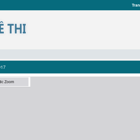
Tran
017