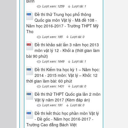
Bình
Lượt xem: 1259
Lượt tải: 1
Đề thi thử Trung học phổ thông
Quốc gia môn Vật lý - Mã đề 108 -
Năm học 2016-2017 - Trường THPT Mỹ
Tho
Lượt xem: 185
Lượt tải: 0
Đề thi khảo sát lần 3 năm học 2013
môn vật lý 12 - Khối a (thời gian làm
bài 90 phút)
Lượt xem: 1649
Lượt tải: 1
Đề thi Kiểm tra học kỳ 1 – Năm học:
2014 - 2015 môn: Vật lý – Khối: 12
thời gian làm bài: 60 phút
Lượt xem: 1431
Lượt tải: 0
Đề thi thử THPT Quốc gia lần 2 môn
Vật lý năm 2017 (Kèm đáp án)
Lượt xem: 191
Lượt tải: 0
Đề thi kết thúc học phần môn Vật lý
- Đề gốc - Năm học 2016-2017 -
Trường Cao đẳng Bách Việt