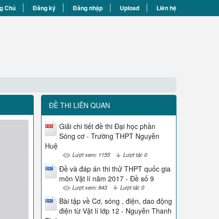
g Chủ
Đăng ký
Đăng nhập
Upload
Liên hệ
ĐỀ THI LIÊN QUAN
Giải chi tiết đề thi Đại học phần
Sóng cơ - Trường THPT Nguyễn
Huệ
Lượt xem: 1155
Lượt tải: 0
Đề và đáp án thi thử THPT quốc gia
môn Vật lí năm 2017 - Đề số 9
Lượt xem: 843
Lượt tải: 0
Bài tập về Cơ, sóng , điện, dao động
điện từ Vật lí lớp 12 - Nguyễn Thanh