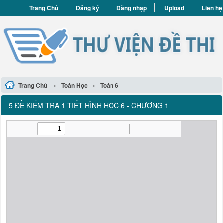
Trang Chủ
Đăng ký
Đăng nhập
Upload
Liên hệ
›
›
Trang Chủ
Toán Học
Toán 6
5 ĐỀ KIỂM TRA 1 TIẾT HÌNH HỌC 6 - CHƯƠNG 1