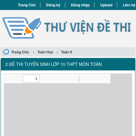
Trang Chủ
Đăng ký
Đăng nhập
Upload
Liên hệ
›
›
Trang Chủ
Toán Học
Toán 9
2 ĐỀ THI TUYỂN SINH LỚP 10 THPT MÔN TOÁN